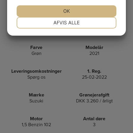
JA
NEJ
OK
JA
NEJ
NØDVENDIGE
PRÆFERENCER
AFVIS ALLE
JA
NEJ
JA
NEJ
MARKETING
STATISTIK
Farve
Modelår
Grøn
2021
Leveringsomkostninger
1. Reg.
Spørg os
25-02-2022
Mærke
Grønejerafgift
Suzuki
DKK 3.260 / årligt
Motor
Antal døre
1,5 Benzin 102
3