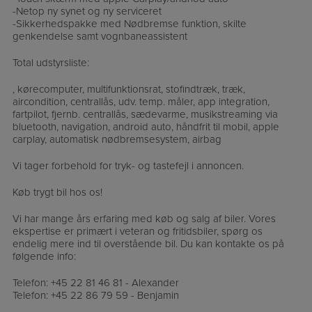
-Netop ny synet og ny serviceret
-Sikkerhedspakke med Nødbremse funktion, skilte
genkendelse samt vognbaneassistent
Total udstyrsliste:
, kørecomputer, multifunktionsrat, stofindtræk, træk,
aircondition, centrallås, udv. temp. måler, app integration,
fartpilot, fjernb. centrallås, sædevarme, musikstreaming via
bluetooth, navigation, android auto, håndfrit til mobil, apple
carplay, automatisk nødbremsesystem, airbag
Vi tager forbehold for tryk- og tastefejl i annoncen.
Køb trygt bil hos os!
Vi har mange års erfaring med køb og salg af biler. Vores
ekspertise er primært i veteran og fritidsbiler, spørg os
endelig mere ind til overstående bil. Du kan kontakte os på
følgende info:
Telefon: +45 22 81 46 81 - Alexander
Telefon: +45 22 86 79 59 - Benjamin