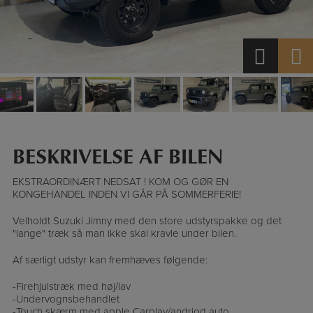
BESKRIVELSE AF BILEN
EKSTRAORDINÆRT NEDSAT ! KOM OG GØR EN
KONGEHANDEL INDEN VI GÅR PÅ SOMMERFERIE!
Velholdt Suzuki Jimny med den store udstyrspakke og det
"lange" træk så man ikke skal kravle under bilen.
Af særligt udstyr kan fremhæves følgende:
-Firehjulstræk med høj/lav
-Undervognsbehandlet
-Touch skærm med apple Carplay/andriod auto