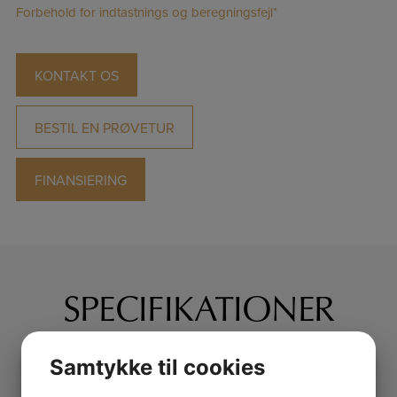
Forbehold for indtastnings og beregningsfejl*
KONTAKT OS
BESTIL EN PRØVETUR
FINANSIERING
SPECIFIKATIONER
15,7
34.000
Samtykke til cookies
Km. pr. liter
Km. kørt