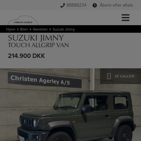
Hop
88888234
Åbent efter aftale
til
indholdet
»
»
»
Hjem
Biler
Varebiler
Suzuki Jimny
SUZUKI JIMNY
TOUCH ALLGRIP VAN
214.900 DKK
SE GALLERI