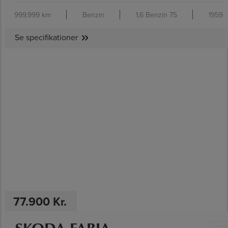
999.999 km
Benzin
1,6 Benzin 75
1959
Se specifikationer
SE SPECIFIKATIONER
77.900 Kr.
SKODA FABIA