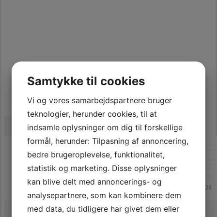
SE SPECIFIKATIONER
Samtykke til cookies
Vi og vores samarbejdspartnere bruger
teknologier, herunder cookies, til at
149.900 Kr.
indsamle oplysninger om dig til forskellige
formål, herunder: Tilpasning af annoncering,
MERCEDES SLK200
bedre brugeroplevelse, funktionalitet,
KOMPRESSOR AUT.
statistik og marketing. Disse oplysninger
kan blive delt med annoncerings- og
152.000 km
Benzin
1,8 Benzin 163
2004
analysepartnere, som kan kombinere dem
Se specifikationer
med data, du tidligere har givet dem eller