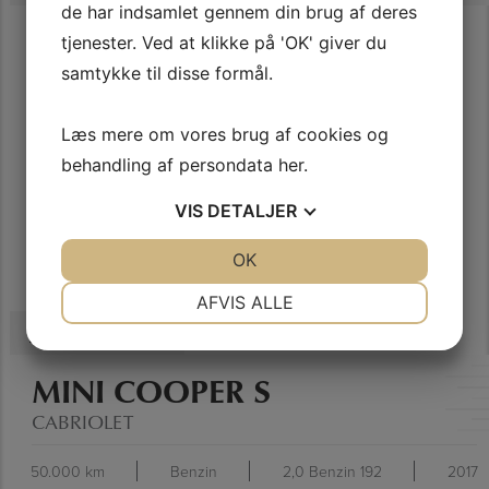
de har indsamlet gennem din brug af deres
tjenester. Ved at klikke på 'OK' giver du
samtykke til disse formål.
SE SPECIFIKATIONER
Læs mere om vores brug af cookies og
behandling af persondata
her
.
VIS
DETALJER
JA
NEJ
OK
JA
NEJ
NØDVENDIGE
PRÆFERENCER
AFVIS ALLE
249.900 Kr.
JA
NEJ
JA
NEJ
MARKETING
STATISTIK
MINI COOPER S
CABRIOLET
50.000 km
Benzin
2,0 Benzin 192
2017