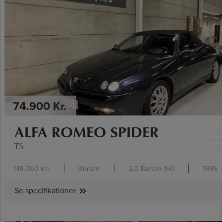
SE SPECIFIKATIONER
74.900 Kr.
ALFA ROMEO SPIDER
TS
148.000 km
Benzin
2,0 Benzin 150
1995
Se specifikationer