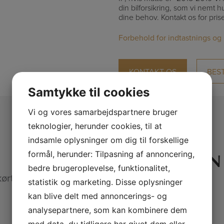
din bilforsikring, som vi nemt hu
dine behov. Kontakt os for pris
Forbehold for indtastnings og
KONTAKT OS
BES
Samtykke til cookies
Vi og vores samarbejdspartnere bruger
SPECIFIKATIONER
teknologier, herunder cookies, til at
indsamle oplysninger om dig til forskellige
181.000
BENZIN
formål, herunder: Tilpasning af annoncering,
bedre brugeroplevelse, funktionalitet,
kørt
Brændstofstype
statistik og marketing. Disse oplysninger
kan blive delt med annoncerings- og
analysepartnere, som kan kombinere dem
med data, du tidligere har givet dem eller