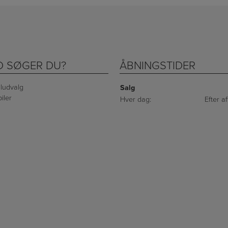
D SØGER DU?
ÅBNINGSTIDER
iludvalg
Salg
iler
Hver dag:
Efter af