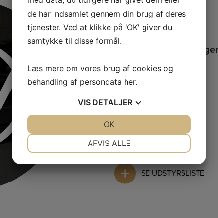
Farve
de har indsamlet gennem din brug af deres
Sort
tjenester. Ved at klikke på 'OK' giver du
samtykke til disse formål.
Leveringsomkostninge
Spørg os
Læs mere om vores brug af cookies og
behandling af persondata
her
.
Mærke
VW
VIS
DETALJER
JA
NEJ
OK
JA
NEJ
Motor
NØDVENDIGE
PRÆFERENCER
AFVIS ALLE
1,2 Benzin 84
JA
NEJ
JA
NEJ
SE UDSTYRSLISTE
MARKETING
STATISTIK