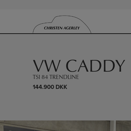
Hop
til
indholdet
»
»
Hjem
VW
VW Caddy
VW CADDY
TSI 84 TRENDLINE
144.900 DKK