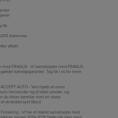
xander
njamin
ey.dk
 6200 Aabenraa.
fter aftale!
jde med FRAGUS - Vi samarbejder med FRAGUS
gælder køretøjsgarantier. Tag fat i os for mere
d ACCEPT AUTO - Ved hjælp af vores
om henvender sig til både private- og
or du bliver køreklar med en skarp
å et skræddersyet tilbud.
 Forsikring - Vi har et stærkt samarbejde med
Vi hjælper meget-2019-2019 Dette går igen med