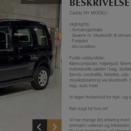
BESKRIVELSE
Caddy NY MODEL!
Highlights:
- Anhængertræk
- Skærm m. bluetooth til strea
- Fartpilot
- Aircondition
Fulde udstyrsliste:
Kørecomputer, højdejust. før
individuelle sæder i bag, alufæ
fjernb. centrallås, fartpilot, udv
musikstreaming via bluetooth, hån
esp, auto hold
Vi tager forbehold for tryk- og 
Køb trygt bil hos os!
Vi har mange års erfaring med k
primært i veteran og fritidsbile
Du kan kontakte os på følgende