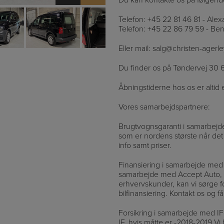
Telefon: +45 22 81 46 81 - Ale
Telefon: +45 22 86 79 59 - Be
Eller mail: salg@christen-agerl
Du finder os på Tøndervej 30
Åbningstiderne hos os er altid e
Vores samarbejdspartnere:
Brugtvognsgaranti i samarbe
som er nordens største når det 
info samt priser.
Finansiering i samarbejde me
samarbejde med Accept Auto, s
erhvervskunder, kan vi sørge f
bilfinansiering. Kontakt os og f
Forsikring i samarbejde med IF
IF, hvis måtte er -2018-2019 