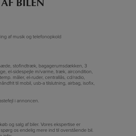
 AF BILEN
ming af musik og telefonopkold
ersæde, stofindtræk, bagagerumsdækken, 3
lge, el-sidespejle m/varme, træk, aircondition,
. temp. måler, el-ruder, centrallås, cd/radio,
dfrit til mobil, usb-a tilslutning, airbag, isofix,
tastefejl i annoncen.
øb og salg af biler. Vores ekspertise er
r, spørg os endelig mere ind til overstående bil.
 info: