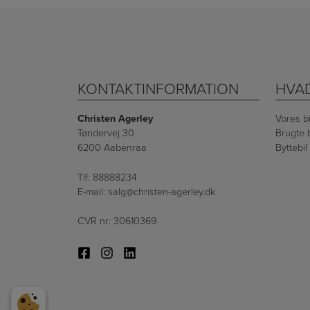
KONTAKTINFORMATION
HVA
Christen Agerley
Vores b
Tøndervej 30
Brugte b
6200 Aabenraa
Byttebil
Tlf:
88888234
E-mail:
salg@christen-agerley.dk
CVR nr: 30610369