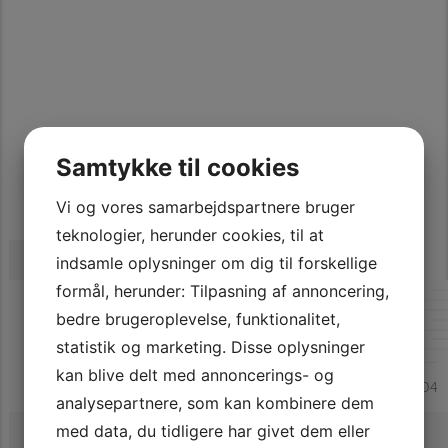
SE SPECIFIKATIONER
Samtykke til cookies
Vi og vores samarbejdspartnere bruger
teknologier, herunder cookies, til at
149.900 Kr.
indsamle oplysninger om dig til forskellige
formål, herunder: Tilpasning af annoncering,
MERCEDES SLK200
bedre brugeroplevelse, funktionalitet,
KOMPRESSOR AUT.
statistik og marketing. Disse oplysninger
kan blive delt med annoncerings- og
152.000 km
Benzin
1,8 Benzin 163
2004
analysepartnere, som kan kombinere dem
Se specifikationer
med data, du tidligere har givet dem eller