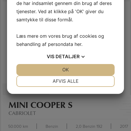
de har indsamlet gennem din brug af deres
tjenester. Ved at klikke på 'OK' giver du
samtykke til disse formål.
SE SPECIFIKATIONER
Læs mere om vores brug af cookies og
behandling af persondata
her
.
VIS
DETALJER
JA
NEJ
OK
JA
NEJ
NØDVENDIGE
PRÆFERENCER
AFVIS ALLE
249.900 Kr.
JA
NEJ
JA
NEJ
MARKETING
STATISTIK
MINI COOPER S
CABRIOLET
50.000 km
Benzin
2,0 Benzin 192
2017