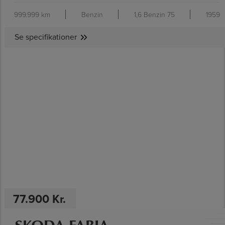
999.999 km
Benzin
1,6 Benzin 75
1959
Se specifikationer
SE SPECIFIKATIONER
77.900 Kr.
SKODA FABIA