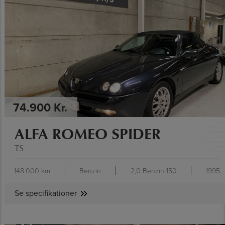
SE SPECIFIKATIONER
74.900 Kr.
ALFA ROMEO SPIDER
TS
148.000 km
Benzin
2,0 Benzin 150
1995
Se specifikationer