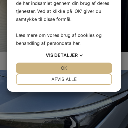
de har indsamlet gennem din brug af deres
tjenester. Ved at klikke på 'OK' giver du
samtykke til disse formål.
Læs mere om vores brug af cookies og
behandling af persondata
her
.
VIS
DETALJER
JA
NEJ
OK
JA
NEJ
NØDVENDIGE
PRÆFERENCER
AFVIS ALLE
JA
NEJ
JA
NEJ
MARKETING
STATISTIK